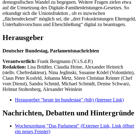
demografischen Wandel zu begegnen. Weitere Fragen zielen etwa
auf die Umsetzung des Digitale-Familienleistungen-Gesetzes. So
erkundigt sich die Unionsfraktion , ob es inzwischen
„flächendeckend“ möglich sei, die „drei Fokusleistungen Elterngeld,
Unterhaltsvorschuss und Eheschließung“ digital zu beantragen.
Herausgeber
Deutscher Bundestag, Parlamentsnachrichten
Verantwortlich:
Frank Bergmann (V.i.S.d.P.)
Redaktion:
Lisa Brüßler, Claudia Heine, Alexander Heinrich
(stellv. Chefredakteur), Nina Jeglinski,
Susanne Ködel (Volontärin),
Claus Peter Kosfeld, Johanna Metz, Sören Christian Reimer (Chef
vom Dienst), Sandra Schmid, Michael Schmidt, Denise Schwarz,
Helmut Stoltenberg, Alexander Weinlein
Herausgeber "heute im bundestag" (hib)
(Interner Link)
Nachrichten, Debatten und Hintergründe
Wochenzeitung "Das Parlament"
(Externer Link, Link öffnet
ein neues Fenster)