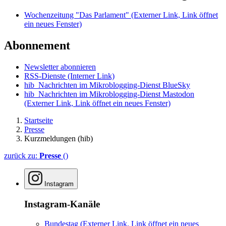
Wochenzeitung "Das Parlament"
(Externer Link, Link öffnet
ein neues Fenster)
Abonnement
Newsletter abonnieren
RSS-Dienste
(Interner Link)
hib_Nachrichten im Mikroblogging-Dienst BlueSky
hib_Nachrichten im Mikroblogging-Dienst Mastodon
(Externer Link, Link öffnet ein neues Fenster)
Startseite
Presse
Kurzmeldungen (hib)
zurück zu:
Presse
()
Instagram
Instagram-Kanäle
Bundestag
(Externer Link, Link öffnet ein neues