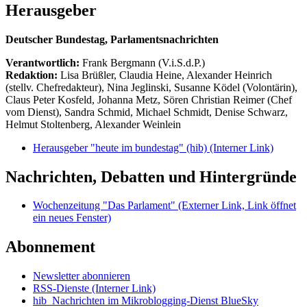
Herausgeber
Deutscher Bundestag, Parlamentsnachrichten
Verantwortlich:
Frank Bergmann (V.i.S.d.P.)
Redaktion:
Lisa Brüßler, Claudia Heine, Alexander Heinrich
(stellv. Chefredakteur), Nina Jeglinski,
Susanne Ködel (Volontärin),
Claus Peter Kosfeld, Johanna Metz, Sören Christian Reimer (Chef
vom Dienst), Sandra Schmid, Michael Schmidt, Denise Schwarz,
Helmut Stoltenberg, Alexander Weinlein
Herausgeber "heute im bundestag" (hib)
(Interner Link)
Nachrichten, Debatten und Hintergründe
Wochenzeitung "Das Parlament"
(Externer Link, Link öffnet
ein neues Fenster)
Abonnement
Newsletter abonnieren
RSS-Dienste
(Interner Link)
hib_Nachrichten im Mikroblogging-Dienst BlueSky