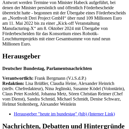
Antwort werden Termine von Minister Habeck aufgeführt, bei
denen der Minister persönlich und öffentlich Förderbescheide
überreicht hatte - begonnen mit der Übergabe eines Förderbescheids
an „Northvolt Drei Project GmbH“ über rund 109 Millionen Euro
am 11. Mai 2022 bis zu einer „Kick-off Veranstaltung
Manufacturing-X“ am 8. Oktober 2024 mit Übergabe von
Förderbescheiden für das Konsortium eines Robotik-
Leuchtturmprojekts mit einer Gesamtsumme von rund neun
Millionen Euro.
Herausgeber
Deutscher Bundestag, Parlamentsnachrichten
Verantwortlich:
Frank Bergmann (V.i.S.d.P.)
Redaktion:
Lisa Brüßler, Claudia Heine, Alexander Heinrich
(stellv. Chefredakteur), Nina Jeglinski,
Susanne Ködel (Volontärin),
Claus Peter Kosfeld, Johanna Metz, Sören Christian Reimer (Chef
vom Dienst), Sandra Schmid, Michael Schmidt, Denise Schwarz,
Helmut Stoltenberg, Alexander Weinlein
Herausgeber "heute im bundestag" (hib)
(Interner Link)
Nachrichten, Debatten und Hintergründe