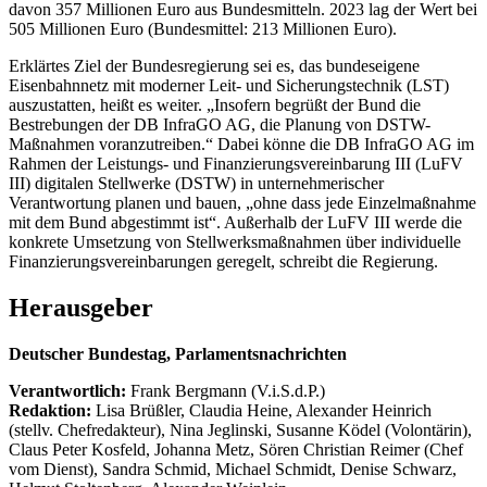
davon 357 Millionen Euro aus Bundesmitteln. 2023 lag der Wert bei
505 Millionen Euro (Bundesmittel: 213 Millionen Euro).
Erklärtes Ziel der Bundesregierung sei es, das bundeseigene
Eisenbahnnetz mit moderner Leit- und Sicherungstechnik (LST)
auszustatten, heißt es weiter. „Insofern begrüßt der Bund die
Bestrebungen der DB InfraGO AG, die Planung von DSTW-
Maßnahmen voranzutreiben.“ Dabei könne die DB InfraGO AG im
Rahmen der Leistungs- und Finanzierungsvereinbarung III (LuFV
III) digitalen Stellwerke (DSTW) in unternehmerischer
Verantwortung planen und bauen, „ohne dass jede Einzelmaßnahme
mit dem Bund abgestimmt ist“. Außerhalb der LuFV III werde die
konkrete Umsetzung von Stellwerksmaßnahmen über individuelle
Finanzierungsvereinbarungen geregelt, schreibt die Regierung.
Herausgeber
Deutscher Bundestag, Parlamentsnachrichten
Verantwortlich:
Frank Bergmann (V.i.S.d.P.)
Redaktion:
Lisa Brüßler, Claudia Heine, Alexander Heinrich
(stellv. Chefredakteur), Nina Jeglinski,
Susanne Ködel (Volontärin),
Claus Peter Kosfeld, Johanna Metz, Sören Christian Reimer (Chef
vom Dienst), Sandra Schmid, Michael Schmidt, Denise Schwarz,