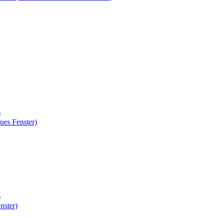
)
ues Fenster)
)
nster)