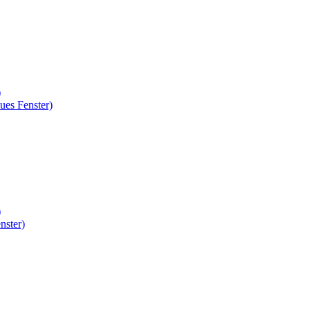
)
ues Fenster)
)
nster)