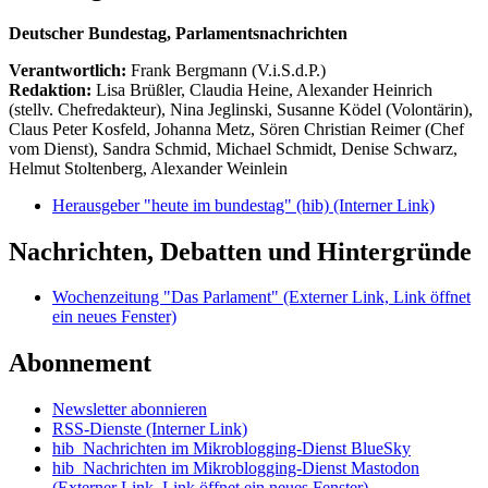
Deutscher Bundestag, Parlamentsnachrichten
Verantwortlich:
Frank Bergmann (V.i.S.d.P.)
Redaktion:
Lisa Brüßler, Claudia Heine, Alexander Heinrich
(stellv. Chefredakteur), Nina Jeglinski,
Susanne Ködel (Volontärin),
Claus Peter Kosfeld, Johanna Metz, Sören Christian Reimer (Chef
vom Dienst), Sandra Schmid, Michael Schmidt, Denise Schwarz,
Helmut Stoltenberg, Alexander Weinlein
Herausgeber "heute im bundestag" (hib)
(Interner Link)
Nachrichten, Debatten und Hintergründe
Wochenzeitung "Das Parlament"
(Externer Link, Link öffnet
ein neues Fenster)
Abonnement
Newsletter abonnieren
RSS-Dienste
(Interner Link)
hib_Nachrichten im Mikroblogging-Dienst BlueSky
hib_Nachrichten im Mikroblogging-Dienst Mastodon
(Externer Link, Link öffnet ein neues Fenster)