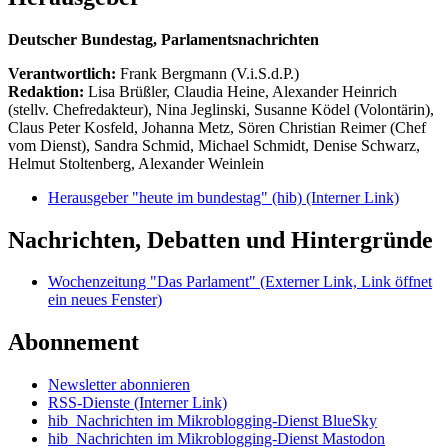
Deutscher Bundestag, Parlamentsnachrichten
Verantwortlich:
Frank Bergmann (V.i.S.d.P.)
Redaktion:
Lisa Brüßler, Claudia Heine, Alexander Heinrich
(stellv. Chefredakteur), Nina Jeglinski,
Susanne Ködel (Volontärin),
Claus Peter Kosfeld, Johanna Metz, Sören Christian Reimer (Chef
vom Dienst), Sandra Schmid, Michael Schmidt, Denise Schwarz,
Helmut Stoltenberg, Alexander Weinlein
Herausgeber "heute im bundestag" (hib)
(Interner Link)
Nachrichten, Debatten und Hintergründe
Wochenzeitung "Das Parlament"
(Externer Link, Link öffnet
ein neues Fenster)
Abonnement
Newsletter abonnieren
RSS-Dienste
(Interner Link)
hib_Nachrichten im Mikroblogging-Dienst BlueSky
hib_Nachrichten im Mikroblogging-Dienst Mastodon