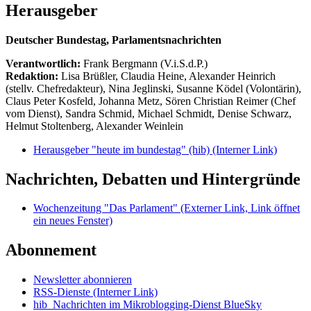
Herausgeber
Deutscher Bundestag, Parlamentsnachrichten
Verantwortlich:
Frank Bergmann (V.i.S.d.P.)
Redaktion:
Lisa Brüßler, Claudia Heine, Alexander Heinrich
(stellv. Chefredakteur), Nina Jeglinski,
Susanne Ködel (Volontärin),
Claus Peter Kosfeld, Johanna Metz, Sören Christian Reimer (Chef
vom Dienst), Sandra Schmid, Michael Schmidt, Denise Schwarz,
Helmut Stoltenberg, Alexander Weinlein
Herausgeber "heute im bundestag" (hib)
(Interner Link)
Nachrichten, Debatten und Hintergründe
Wochenzeitung "Das Parlament"
(Externer Link, Link öffnet
ein neues Fenster)
Abonnement
Newsletter abonnieren
RSS-Dienste
(Interner Link)
hib_Nachrichten im Mikroblogging-Dienst BlueSky