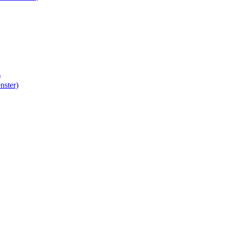
)
nster)