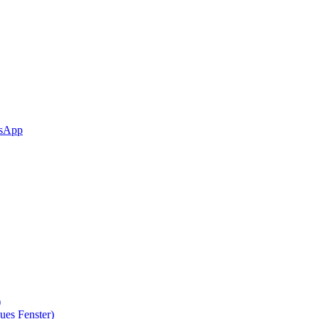
sApp
)
ues Fenster)