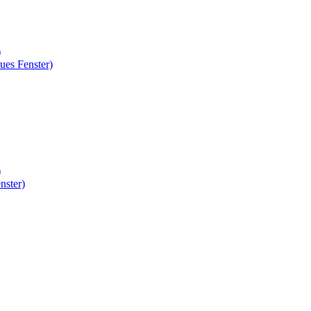
)
ues Fenster)
)
nster)