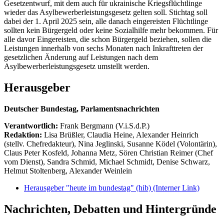
Gesetzentwurf, mit dem auch für ukrainische Kriegsflüchtlinge
wieder das Asylbewerberleistungsgesetz gelten soll. Stichtag soll
dabei der 1. April 2025 sein, alle danach eingereisten Flüchtlinge
sollten kein Bürgergeld oder keine Sozialhilfe mehr bekommen. Für
alle davor Eingereisten, die schon Bürgergeld beziehen, sollen die
Leistungen innerhalb von sechs Monaten nach Inkrafttreten der
gesetzlichen Änderung auf Leistungen nach dem
Asylbewerberleistungsgesetz umstellt werden.
Herausgeber
Deutscher Bundestag, Parlamentsnachrichten
Verantwortlich:
Frank Bergmann (V.i.S.d.P.)
Redaktion:
Lisa Brüßler, Claudia Heine, Alexander Heinrich
(stellv. Chefredakteur), Nina Jeglinski,
Susanne Ködel (Volontärin),
Claus Peter Kosfeld, Johanna Metz, Sören Christian Reimer (Chef
vom Dienst), Sandra Schmid, Michael Schmidt, Denise Schwarz,
Helmut Stoltenberg, Alexander Weinlein
Herausgeber "heute im bundestag" (hib)
(Interner Link)
Nachrichten, Debatten und Hintergründe