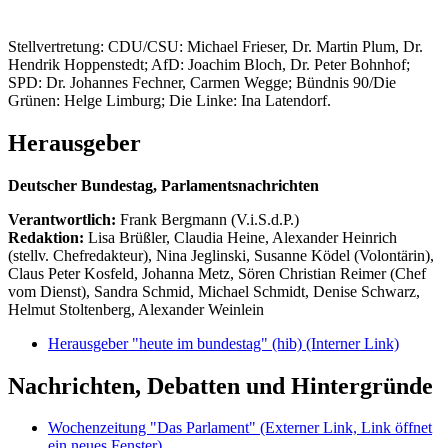
Stellvertretung: CDU/CSU: Michael Frieser, Dr. Martin Plum, Dr.
Hendrik Hoppenstedt; AfD: Joachim Bloch, Dr. Peter Bohnhof;
SPD: Dr. Johannes Fechner, Carmen Wegge; Bündnis 90/Die
Grünen: Helge Limburg; Die Linke: Ina Latendorf.
Herausgeber
Deutscher Bundestag, Parlamentsnachrichten
Verantwortlich:
Frank Bergmann (V.i.S.d.P.)
Redaktion:
Lisa Brüßler, Claudia Heine, Alexander Heinrich
(stellv. Chefredakteur), Nina Jeglinski,
Susanne Ködel (Volontärin),
Claus Peter Kosfeld, Johanna Metz, Sören Christian Reimer (Chef
vom Dienst), Sandra Schmid, Michael Schmidt, Denise Schwarz,
Helmut Stoltenberg, Alexander Weinlein
Herausgeber "heute im bundestag" (hib)
(Interner Link)
Nachrichten, Debatten und Hintergründe
Wochenzeitung "Das Parlament"
(Externer Link, Link öffnet
ein neues Fenster)