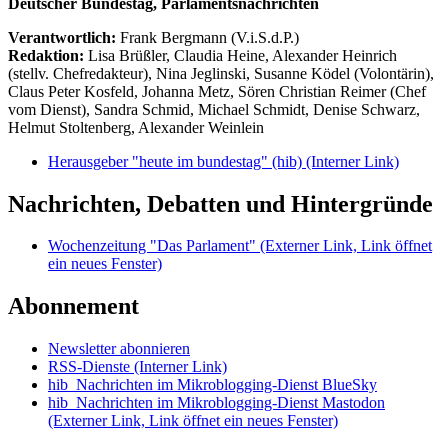
Deutscher Bundestag, Parlamentsnachrichten
Verantwortlich:
Frank Bergmann (V.i.S.d.P.)
Redaktion:
Lisa Brüßler, Claudia Heine, Alexander Heinrich
(stellv. Chefredakteur), Nina Jeglinski,
Susanne Ködel (Volontärin),
Claus Peter Kosfeld, Johanna Metz, Sören Christian Reimer (Chef
vom Dienst), Sandra Schmid, Michael Schmidt, Denise Schwarz,
Helmut Stoltenberg, Alexander Weinlein
Herausgeber "heute im bundestag" (hib)
(Interner Link)
Nachrichten, Debatten und Hintergründe
Wochenzeitung "Das Parlament"
(Externer Link, Link öffnet
ein neues Fenster)
Abonnement
Newsletter abonnieren
RSS-Dienste
(Interner Link)
hib_Nachrichten im Mikroblogging-Dienst BlueSky
hib_Nachrichten im Mikroblogging-Dienst Mastodon
(Externer Link, Link öffnet ein neues Fenster)