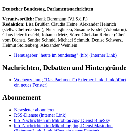
Deutscher Bundestag, Parlamentsnachrichten
Verantwortlich:
Frank Bergmann (V.i.S.d.P.)
Redaktion:
Lisa Brüßler, Claudia Heine, Alexander Heinrich
(stellv. Chefredakteur), Nina Jeglinski,
Susanne Ködel (Volontärin),
Claus Peter Kosfeld, Johanna Metz, Sören Christian Reimer (Chef
vom Dienst), Sandra Schmid, Michael Schmidt, Denise Schwarz,
Helmut Stoltenberg, Alexander Weinlein
Herausgeber "heute im bundestag" (hib)
(Interner Link)
Nachrichten, Debatten und Hintergründe
Wochenzeitung "Das Parlament"
(Externer Link, Link öffnet
ein neues Fenster)
Abonnement
Newsletter abonnieren
RSS-Dienste
(Interner Link)
hib_Nachrichten im Mikroblogging-Dienst BlueSky
hib_Nachrichten im Mikroblogging-Dienst Mastodon
(Externer Link, Link öffnet ein neues Fenster)