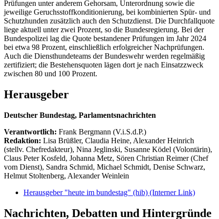
Prüfungen unter anderem Gehorsam, Unterordnung sowie die
jeweilige Geruchsstoffkonditionierung, bei kombinierten Spür- und
Schutzhunden zusätzlich auch den Schutzdienst. Die Durchfallquote
liege aktuell unter zwei Prozent, so die Bundesregierung. Bei der
Bundespolizei lag die Quote bestandener Prüfungen im Jahr 2024
bei etwa 98 Prozent, einschließlich erfolgreicher Nachprüfungen.
Auch die Diensthundeteams der Bundeswehr werden regelmäßig
zertifiziert; die Bestehensquoten lägen dort je nach Einsatzzweck
zwischen 80 und 100 Prozent.
Herausgeber
Deutscher Bundestag, Parlamentsnachrichten
Verantwortlich:
Frank Bergmann (V.i.S.d.P.)
Redaktion:
Lisa Brüßler, Claudia Heine, Alexander Heinrich
(stellv. Chefredakteur), Nina Jeglinski,
Susanne Ködel (Volontärin),
Claus Peter Kosfeld, Johanna Metz, Sören Christian Reimer (Chef
vom Dienst), Sandra Schmid, Michael Schmidt, Denise Schwarz,
Helmut Stoltenberg, Alexander Weinlein
Herausgeber "heute im bundestag" (hib)
(Interner Link)
Nachrichten, Debatten und Hintergründe