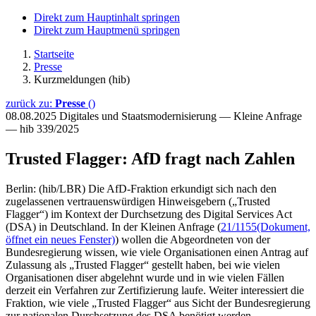
Direkt zum Hauptinhalt springen
Direkt zum Hauptmenü springen
Startseite
Presse
Kurzmeldungen (hib)
zurück zu:
Presse
()
08.08.2025
Digitales und Staatsmodernisierung — Kleine Anfrage
— hib 339/2025
Trusted Flagger: AfD fragt nach Zahlen
Berlin: (hib/LBR) Die AfD-Fraktion erkundigt sich nach den
zugelassenen vertrauenswürdigen Hinweisgebern („Trusted
Flagger“) im Kontext der Durchsetzung des Digital Services Act
(DSA) in Deutschland. In der Kleinen Anfrage (
21/1155
(Dokument,
öffnet ein neues Fenster)
) wollen die Abgeordneten von der
Bundesregierung wissen, wie viele Organisationen einen Antrag auf
Zulassung als „Trusted Flagger“ gestellt haben, bei wie vielen
Organisationen diser abgelehnt wurde und in wie vielen Fällen
derzeit ein Verfahren zur Zertifizierung laufe. Weiter interessiert die
Fraktion, wie viele „Trusted Flagger“ aus Sicht der Bundesregierung
zur nationalen Durchsetzung des DSA benötigt werden.