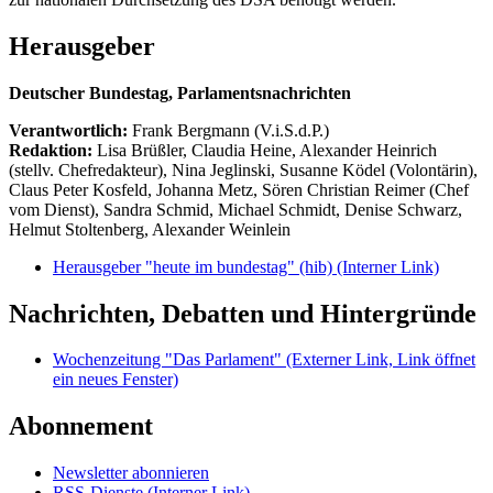
Herausgeber
Deutscher Bundestag, Parlamentsnachrichten
Verantwortlich:
Frank Bergmann (V.i.S.d.P.)
Redaktion:
Lisa Brüßler, Claudia Heine, Alexander Heinrich
(stellv. Chefredakteur), Nina Jeglinski,
Susanne Ködel (Volontärin),
Claus Peter Kosfeld, Johanna Metz, Sören Christian Reimer (Chef
vom Dienst), Sandra Schmid, Michael Schmidt, Denise Schwarz,
Helmut Stoltenberg, Alexander Weinlein
Herausgeber "heute im bundestag" (hib)
(Interner Link)
Nachrichten, Debatten und Hintergründe
Wochenzeitung "Das Parlament"
(Externer Link, Link öffnet
ein neues Fenster)
Abonnement
Newsletter abonnieren
RSS-Dienste
(Interner Link)