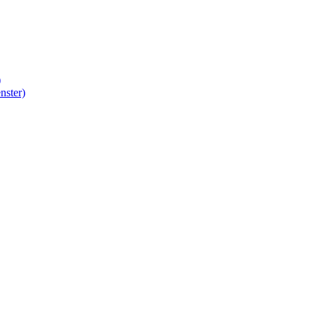
)
nster)