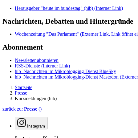
Herausgeber "heute im bundestag" (hib)
(Interner Link)
Nachrichten, Debatten und Hintergründe
Wochenzeitung "Das Parlament"
(Externer Link, Link öffnet ei
Abonnement
Newsletter abonnieren
RSS-Dienste
(Interner Link)
hib_Nachrichten im Mikroblogging-Dienst BlueSky
hib_Nachrichten im Mikroblogging-Dienst Mastodon
(Externer
Startseite
Presse
Kurzmeldungen (hib)
zurück zu:
Presse
()
Instagram