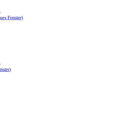
)
ues Fenster)
)
nster)