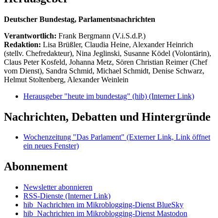
Deutscher Bundestag, Parlamentsnachrichten
Verantwortlich:
Frank Bergmann (V.i.S.d.P.)
Redaktion:
Lisa Brüßler, Claudia Heine, Alexander Heinrich
(stellv. Chefredakteur), Nina Jeglinski,
Susanne Ködel (Volontärin),
Claus Peter Kosfeld, Johanna Metz, Sören Christian Reimer (Chef
vom Dienst), Sandra Schmid, Michael Schmidt, Denise Schwarz,
Helmut Stoltenberg, Alexander Weinlein
Herausgeber "heute im bundestag" (hib)
(Interner Link)
Nachrichten, Debatten und Hintergründe
Wochenzeitung "Das Parlament"
(Externer Link, Link öffnet
ein neues Fenster)
Abonnement
Newsletter abonnieren
RSS-Dienste
(Interner Link)
hib_Nachrichten im Mikroblogging-Dienst BlueSky
hib_Nachrichten im Mikroblogging-Dienst Mastodon