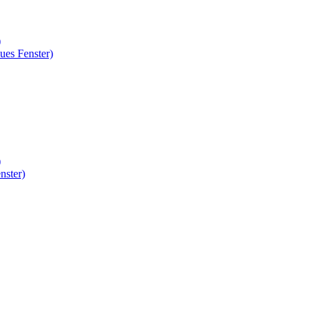
)
ues Fenster)
)
nster)