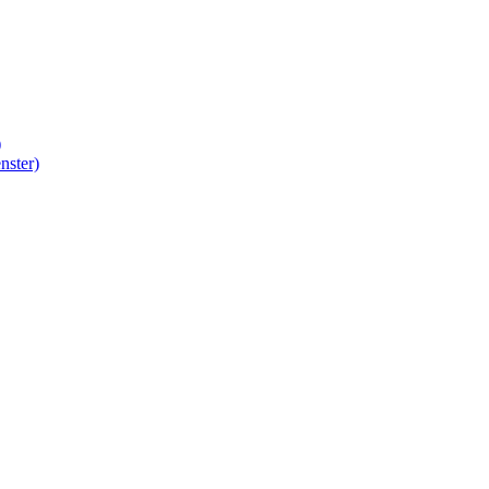
)
nster)