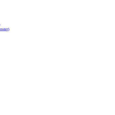
)
nster)