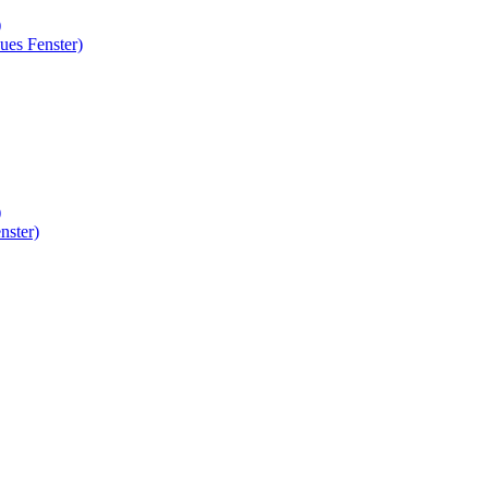
)
ues Fenster)
)
nster)