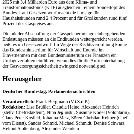
2025 mit 3,4 Milliarden Euro aus dem Klima- und
Transformationsfonds (KTF) ausgleichen - einem Sondertopf des
Bundes. Laut Gesetzentwurf macht die Umlage für
Haushaltskunden rund 2,4 Prozent und für Großkunden rund fünf
Prozent des Gaspreises aus.
Die mit der Abschaffung der Gasspeicherumlage einhergehenden
Entlastungen müssten an die Endkunden weitergereicht werden,
heißt es im Gesetzentwurf. Im Wege der Rechtsverordnung könne
das Bundesministerium für Wirtschaft und Energie im
Einvernehmen mit dem Bundesministerium der Finanzen ein
Umlageverfahren einführen, wenn dies für die Aufrechterhaltung
der Gasversorgungssicherheit zwingend notwendig sei.
Herausgeber
Deutscher Bundestag, Parlamentsnachrichten
Verantwortlich:
Frank Bergmann (V.i.S.d.P.)
Redaktion:
Lisa Brüßler, Claudia Heine, Alexander Heinrich
(stellv. Chefredakteur), Nina Jeglinski,
Susanne Ködel (Volontärin),
Claus Peter Kosfeld, Johanna Metz, Sören Christian Reimer (Chef
vom Dienst), Sandra Schmid, Michael Schmidt, Denise Schwarz,
Helmut Stoltenberg, Alexander Weinlein