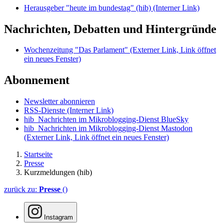
Herausgeber "heute im bundestag" (hib)
(Interner Link)
Nachrichten, Debatten und Hintergründe
Wochenzeitung "Das Parlament"
(Externer Link, Link öffnet
ein neues Fenster)
Abonnement
Newsletter abonnieren
RSS-Dienste
(Interner Link)
hib_Nachrichten im Mikroblogging-Dienst BlueSky
hib_Nachrichten im Mikroblogging-Dienst Mastodon
(Externer Link, Link öffnet ein neues Fenster)
Startseite
Presse
Kurzmeldungen (hib)
zurück zu:
Presse
()
Instagram