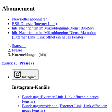
Abonnement
Newsletter abonnieren
RSS-Dienste
(Interner Link)
hib_Nachrichten im Mikroblogging-Dienst BlueSky
hib_Nachrichten im Mikroblogging-Dienst Mastodon
(Externer Link, Link öffnet ein neues Fenster)
Startseite
Presse
Kurzmeldungen (hib)
zurück zu:
Presse
()
Instagram
Instagram-Kanäle
Bundestag
(Externer Link, Link öffnet ein neues
Fenster)
Bundestagspräsidentin
(Externer Link, Link öffnet ein
neues Fenster)