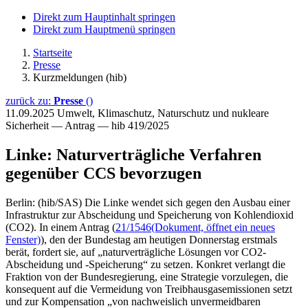
Direkt zum Hauptinhalt springen
Direkt zum Hauptmenü springen
Startseite
Presse
Kurzmeldungen (hib)
zurück zu:
Presse
()
11.09.2025
Umwelt, Klimaschutz, Naturschutz und nukleare
Sicherheit — Antrag — hib 419/2025
Linke: Naturverträgliche Verfahren
gegenüber CCS bevorzugen
Berlin: (hib/SAS) Die Linke wendet sich gegen den Ausbau einer
Infrastruktur zur Abscheidung und Speicherung von Kohlendioxid
(CO2). In einem Antrag (
21/1546
(Dokument, öffnet ein neues
Fenster)
), den der Bundestag am heutigen Donnerstag erstmals
berät, fordert sie, auf „naturverträgliche Lösungen vor CO2-
Abscheidung und -Speicherung“ zu setzen. Konkret verlangt die
Fraktion von der Bundesregierung, eine Strategie vorzulegen, die
konsequent auf die Vermeidung von Treibhausgasemissionen setzt
und zur Kompensation „von nachweislich unvermeidbaren