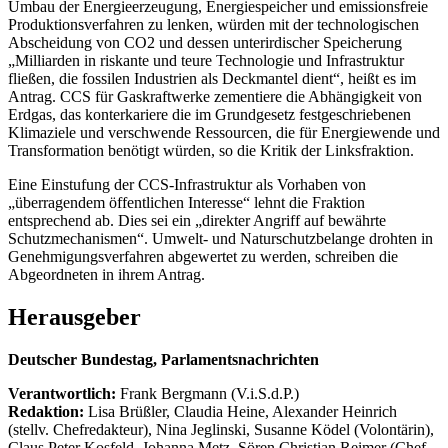
Umbau der Energieerzeugung, Energiespeicher und emissionsfreie
Produktionsverfahren zu lenken, würden mit der technologischen
Abscheidung von CO2 und dessen unterirdischer Speicherung
„Milliarden in riskante und teure Technologie und Infrastruktur
fließen, die fossilen Industrien als Deckmantel dient“, heißt es im
Antrag. CCS für Gaskraftwerke zementiere die Abhängigkeit von
Erdgas, das konterkariere die im Grundgesetz festgeschriebenen
Klimaziele und verschwende Ressourcen, die für Energiewende und
Transformation benötigt würden, so die Kritik der Linksfraktion.
Eine Einstufung der CCS-Infrastruktur als Vorhaben von
„überragendem öffentlichen Interesse“ lehnt die Fraktion
entsprechend ab. Dies sei ein „direkter Angriff auf bewährte
Schutzmechanismen“. Umwelt- und Naturschutzbelange drohten in
Genehmigungsverfahren abgewertet zu werden, schreiben die
Abgeordneten in ihrem Antrag.
Herausgeber
Deutscher Bundestag, Parlamentsnachrichten
Verantwortlich:
Frank Bergmann (V.i.S.d.P.)
Redaktion:
Lisa Brüßler, Claudia Heine, Alexander Heinrich
(stellv. Chefredakteur), Nina Jeglinski,
Susanne Ködel (Volontärin),
Claus Peter Kosfeld, Johanna Metz, Sören Christian Reimer (Chef