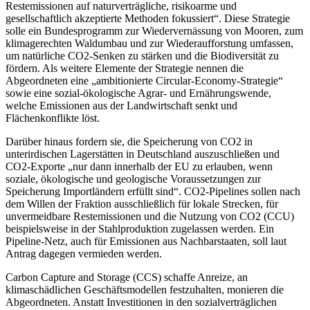
Restemissionen auf naturverträgliche, risikoarme und
gesellschaftlich akzeptierte Methoden fokussiert“. Diese Strategie
solle ein Bundesprogramm zur Wiedervernässung von Mooren, zum
klimagerechten Waldumbau und zur Wiederaufforstung umfassen,
um natürliche CO2-Senken zu stärken und die Biodiversität zu
fördern. Als weitere Elemente der Strategie nennen die
Abgeordneten eine „ambitionierte Circular-Economy-Strategie“
sowie eine sozial-ökologische Agrar- und Ernährungswende,
welche Emissionen aus der Landwirtschaft senkt und
Flächenkonflikte löst.
Darüber hinaus fordern sie, die Speicherung von CO2 in
unterirdischen Lagerstätten in Deutschland auszuschließen und
CO2-Exporte „nur dann innerhalb der EU zu erlauben, wenn
soziale, ökologische und geologische Voraussetzungen zur
Speicherung Importländern erfüllt sind“. CO2-Pipelines sollen nach
dem Willen der Fraktion ausschließlich für lokale Strecken, für
unvermeidbare Restemissionen und die Nutzung von CO2 (CCU)
beispielsweise in der Stahlproduktion zugelassen werden. Ein
Pipeline-Netz, auch für Emissionen aus Nachbarstaaten, soll laut
Antrag dagegen vermieden werden.
Carbon Capture and Storage (CCS) schaffe Anreize, an
klimaschädlichen Geschäftsmodellen festzuhalten, monieren die
Abgeordneten. Anstatt Investitionen in den sozialverträglichen