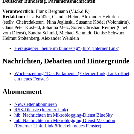
Deutscher Bundestag, Parlamentsnachrichten
Verantwortlich:
Frank Bergmann (V.i.S.d.P.)
Redaktion:
Lisa Brüßler, Claudia Heine, Alexander Heinrich
(stellv. Chefredakteur), Nina Jeglinski,
Susanne Ködel (Volontärin),
Claus Peter Kosfeld, Johanna Metz, Sören Christian Reimer (Chef
vom Dienst), Sandra Schmid, Michael Schmidt, Denise Schwarz,
Helmut Stoltenberg, Alexander Weinlein
Herausgeber "heute im bundestag" (hib)
(Interner Link)
Nachrichten, Debatten und Hintergründe
Wochenzeitung "Das Parlament"
(Externer Link, Link öffnet
ein neues Fenster)
Abonnement
Newsletter abonnieren
RSS-Dienste
(Interner Link)
hib_Nachrichten im Mikroblogging-Dienst BlueSky
hib_Nachrichten im Mikroblogging-Dienst Mastodon
(Externer Link, Link öffnet ein neues Fenster)