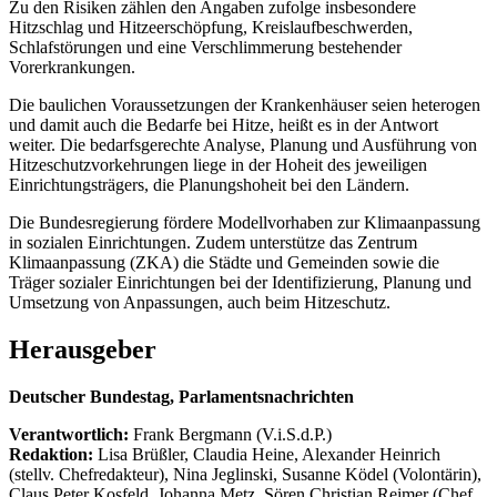
Zu den Risiken zählen den Angaben zufolge insbesondere
Hitzschlag und Hitzeerschöpfung, Kreislaufbeschwerden,
Schlafstörungen und eine Verschlimmerung bestehender
Vorerkrankungen.
Die baulichen Voraussetzungen der Krankenhäuser seien heterogen
und damit auch die Bedarfe bei Hitze, heißt es in der Antwort
weiter. Die bedarfsgerechte Analyse, Planung und Ausführung von
Hitzeschutzvorkehrungen liege in der Hoheit des jeweiligen
Einrichtungsträgers, die Planungshoheit bei den Ländern.
Die Bundesregierung fördere Modellvorhaben zur Klimaanpassung
in sozialen Einrichtungen. Zudem unterstütze das Zentrum
Klimaanpassung (ZKA) die Städte und Gemeinden sowie die
Träger sozialer Einrichtungen bei der Identifizierung, Planung und
Umsetzung von Anpassungen, auch beim Hitzeschutz.
Herausgeber
Deutscher Bundestag, Parlamentsnachrichten
Verantwortlich:
Frank Bergmann (V.i.S.d.P.)
Redaktion:
Lisa Brüßler, Claudia Heine, Alexander Heinrich
(stellv. Chefredakteur), Nina Jeglinski,
Susanne Ködel (Volontärin),
Claus Peter Kosfeld, Johanna Metz, Sören Christian Reimer (Chef