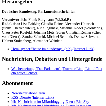
Herausgeber
Deutscher Bundestag, Parlamentsnachrichten
Verantwortlich:
Frank Bergmann (V.i.S.d.P.)
Redaktion:
Lisa Brüßler, Claudia Heine, Alexander Heinrich
(stellv. Chefredakteur), Nina Jeglinski,
Susanne Ködel (Volontärin),
Claus Peter Kosfeld, Johanna Metz, Sören Christian Reimer (Chef
vom Dienst), Sandra Schmid, Michael Schmidt, Denise Schwarz,
Helmut Stoltenberg, Alexander Weinlein
Herausgeber "heute im bundestag" (hib)
(Interner Link)
Nachrichten, Debatten und Hintergründe
Wochenzeitung "Das Parlament"
(Externer Link, Link öffnet
ein neues Fenster)
Abonnement
Newsletter abonnieren
RSS-Dienste
(Interner Link)
hib_Nachrichten im Mikroblogging-Dienst BlueSky
hib_Nachrichten im Mikroblogging-Dienst Mastodon