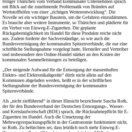
Hölger Thärichen vom Verband kommunaler Unternehmen sprach
mit Blick auf die zunehmende Problematik von Bränden auf
Wertstoffhöfen von einer „richtigen Weiterentwicklung“. Die
Novelle sei ein wichtiger Baustein, um die Gefahren einzudämmen.
Es brauche aber weitere Instrumente, so Thärichen und plädierte für
ein Verbot von Einweg-E-Zigaretten. Die geplante
Rückgabemöglichkeit im Handel für diese Produkte reiche nicht
aus. Zudem forderte der Sachverständige, so wie auch die
Bundesvereinigung der kommunalen Spitzenverbände, die nur eine
schriftliche Stellungnahme vorgelegt hatte, Hersteller und Vertreiber
und insbesondere den Online-Handel stärker an den Kosten der
kommunalen Sammelleistungen zu beteiligen.
„Der steigende Aufwand für die Entsorgung der massenhaften
Elektro- und Elektronikaltgeräte“ dürfe nicht allein auf den
Kommunen abgeladen werden, heißt es in der schriftlichen
Stellungnahme der Bundesvereinigung der kommunalen
Spitzenverbände.
Als „nicht zielführend“ in dieser Hinsicht bezeichnete Sascha Roth,
der für den Bundesverband der Deutschen Entsorgungs-, Wasser-
und Kreislaufwirtschaft (BDE) sprach, die Rücknahmepflicht für E-
Zigaretten im Handel. Auch die Umsetzung der
Mehrwegverpackungspflicht in der Gastronomie funktioniere nicht,
so Roth. Zu befürchten sei, dass letztlich noch mehr Einweg-E-