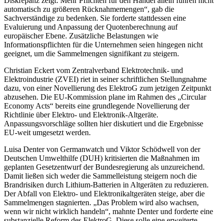
Diskrepanz zeigt: Mehr Pflichten für den Handel allein führen nicht
automatisch zu größeren Rücknahmemengen“, gab die
Sachverständige zu bedenken. Sie forderte stattdessen eine
Evaluierung und Anpassung der Quotenberechnung auf
europäischer Ebene. Zusätzliche Belastungen wie
Informationspflichten für die Unternehmen seien hingegen nicht
geeignet, um die Sammelmengen signifikant zu steigern.
Christian Eckert vom Zentralverband Elektrotechnik- und
Elektroindustrie (ZVEI) riet in seiner schriftlichen Stellungnahme
dazu, von einer Novellierung des ElektroG zum jetzigen Zeitpunkt
abzusehen. Die EU-Kommission plane im Rahmen des „Circular
Economy Acts“ bereits eine grundlegende Novellierung der
Richtlinie über Elektro- und Elektronik-Altgeräte.
Anpassungsvorschläge sollten hier diskutiert und die Ergebnisse
EU-weit umgesetzt werden.
Luisa Denter von Germanwatch und Viktor Schödwell von der
Deutschen Umwelthilfe (DUH) kritisierten die Maßnahmen im
geplanten Gesetzentwurf der Bundesregierung als unzureichend.
Damit ließen sich weder die Sammelleistung steigern noch die
Brandrisiken durch Lithium-Batterien in Altgeräten zu reduzieren.
Der Abfall von Elektro- und Elektronikaltgeräten steige, aber die
Sammelmengen stagnierten. „Das Problem wird also wachsen,
wenn wir nicht wirklich handeln“, mahnte Denter und forderte eine
substanzielle Reform des ElektroG. Diese solle eine erweiterte