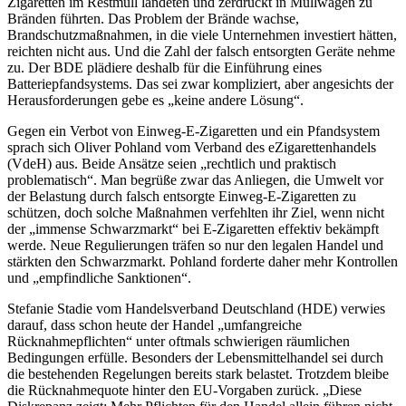
Zigaretten im Restmüll landeten und zerdrückt in Müllwägen zu
Bränden führten. Das Problem der Brände wachse,
Brandschutzmaßnahmen, in die viele Unternehmen investiert hätten,
reichten nicht aus. Und die Zahl der falsch entsorgten Geräte nehme
zu. Der BDE plädiere deshalb für die Einführung eines
Batteriepfandsystems. Das sei zwar kompliziert, aber angesichts der
Herausforderungen gebe es „keine andere Lösung“.
Gegen ein Verbot von Einweg-E-Zigaretten und ein Pfandsystem
sprach sich Oliver Pohland vom Verband des eZigarettenhandels
(VdeH) aus. Beide Ansätze seien „rechtlich und praktisch
problematisch“. Man begrüße zwar das Anliegen, die Umwelt vor
der Belastung durch falsch entsorgte Einweg-E-Zigaretten zu
schützen, doch solche Maßnahmen verfehlten ihr Ziel, wenn nicht
der „immense Schwarzmarkt“ bei E-Zigaretten effektiv bekämpft
werde. Neue Regulierungen träfen so nur den legalen Handel und
stärkten den Schwarzmarkt. Pohland forderte daher mehr Kontrollen
und „empfindliche Sanktionen“.
Stefanie Stadie vom Handelsverband Deutschland (HDE) verwies
darauf, dass schon heute der Handel „umfangreiche
Rücknahmepflichten“ unter oftmals schwierigen räumlichen
Bedingungen erfülle. Besonders der Lebensmittelhandel sei durch
die bestehenden Regelungen bereits stark belastet. Trotzdem bleibe
die Rücknahmequote hinter den EU-Vorgaben zurück. „Diese