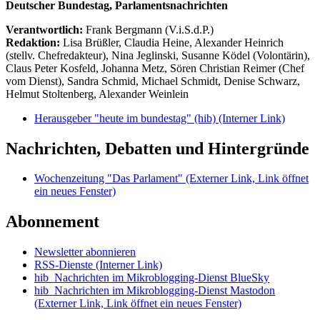
Deutscher Bundestag, Parlamentsnachrichten
Verantwortlich:
Frank Bergmann (V.i.S.d.P.)
Redaktion:
Lisa Brüßler, Claudia Heine, Alexander Heinrich
(stellv. Chefredakteur), Nina Jeglinski,
Susanne Ködel (Volontärin),
Claus Peter Kosfeld, Johanna Metz, Sören Christian Reimer (Chef
vom Dienst), Sandra Schmid, Michael Schmidt, Denise Schwarz,
Helmut Stoltenberg, Alexander Weinlein
Herausgeber "heute im bundestag" (hib)
(Interner Link)
Nachrichten, Debatten und Hintergründe
Wochenzeitung "Das Parlament"
(Externer Link, Link öffnet
ein neues Fenster)
Abonnement
Newsletter abonnieren
RSS-Dienste
(Interner Link)
hib_Nachrichten im Mikroblogging-Dienst BlueSky
hib_Nachrichten im Mikroblogging-Dienst Mastodon
(Externer Link, Link öffnet ein neues Fenster)