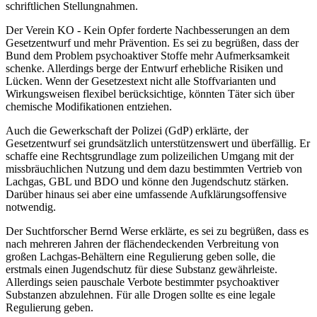
schriftlichen Stellungnahmen.
Der Verein KO - Kein Opfer forderte Nachbesserungen an dem
Gesetzentwurf und mehr Prävention. Es sei zu begrüßen, dass der
Bund dem Problem psychoaktiver Stoffe mehr Aufmerksamkeit
schenke. Allerdings berge der Entwurf erhebliche Risiken und
Lücken. Wenn der Gesetzestext nicht alle Stoffvarianten und
Wirkungsweisen flexibel berücksichtige, könnten Täter sich über
chemische Modifikationen entziehen.
Auch die Gewerkschaft der Polizei (GdP) erklärte, der
Gesetzentwurf sei grundsätzlich unterstützenswert und überfällig. Er
schaffe eine Rechtsgrundlage zum polizeilichen Umgang mit der
missbräuchlichen Nutzung und dem dazu bestimmten Vertrieb von
Lachgas, GBL und BDO und könne den Jugendschutz stärken.
Darüber hinaus sei aber eine umfassende Aufklärungsoffensive
notwendig.
Der Suchtforscher Bernd Werse erklärte, es sei zu begrüßen, dass es
nach mehreren Jahren der flächendeckenden Verbreitung von
großen Lachgas-Behältern eine Regulierung geben solle, die
erstmals einen Jugendschutz für diese Substanz gewährleiste.
Allerdings seien pauschale Verbote bestimmter psychoaktiver
Substanzen abzulehnen. Für alle Drogen sollte es eine legale
Regulierung geben.