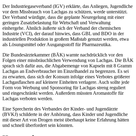
Der Industriegaseverband (IGV) erklärte, das Anliegen, Jugendliche
vor dem Missbrauch von Lachgas zu schützen, werde unterstützt.
Der Verband würdigte, dass die geplante Neuregelung mit einer
geringen Zusatzbelastung für Wirtschaft und Verwaltung
einhergehe. Ähnlich äußerte sich der Verband der chemischen
Industrie (VCI), der darauf hinwies, dass GBL und BDO in der
industriellen Produktion in großem Maßstab genutzt werden, etwa
als Lösungsmittel oder Ausgangsstoff für Pharmazeutika.
Die Bundesärztekammer (BÄK) warnte nachdrücklich vor den
Folgen einer missbräuchlichen Verwendung von Lachgas. Die BÄK
sprach sich dafür aus, die Abgabemenge von Kapseln mit 8 Gramm
Lachgas an Endverbraucher im Einzelhandel zu begrenzen. Es sei
zu erwarten, dass sich der Konsum infolge eines Verbotes größerer
Lachgasflaschen auf kleinere Einheiten verlagere. Auch sollte jede
Form von Werbung und Sponsoring für Lachgas streng reguliert
und eingeschränkt werden. Außerdem müssten Aromastoffe für
Lachgas verboten werden.
Eine Sprecherin des Verbandes der Kinder- und Jugendärzte
(BVKJ) schilderte in der Anhörung, dass Kinder und Jugendliche
mit dieser Art von Drogen meist überhaupt keine Erfahrung hätten
und schnell überfordert sein könnten.