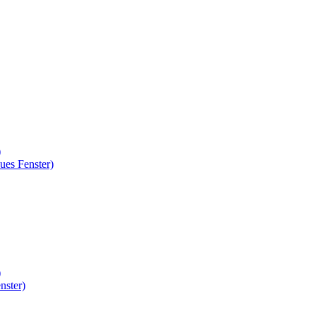
)
ues Fenster)
)
nster)