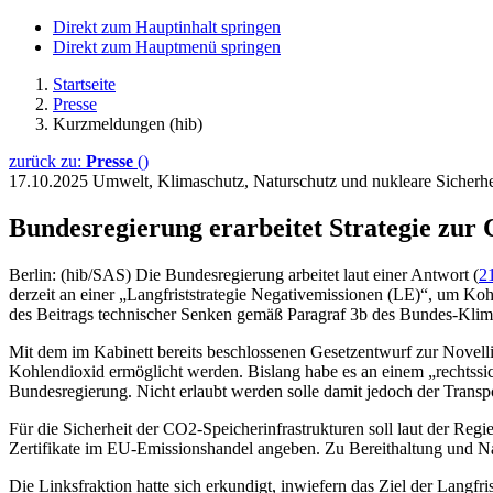
Direkt zum Hauptinhalt springen
Direkt zum Hauptmenü springen
Startseite
Presse
Kurzmeldungen (hib)
zurück zu:
Presse
()
17.10.2025
Umwelt, Klimaschutz, Naturschutz und nukleare Sicher
Bundesregierung erarbeitet Strategie zu
Berlin: (hib/SAS) Die Bundesregierung arbeitet laut einer Antwort (
2
derzeit an einer „Langfriststrategie Negativemissionen (LE)“, um Ko
des Beitrags technischer Senken gemäß Paragraf 3b des Bundes-Kli
Mit dem im Kabinett bereits beschlossenen Gesetzentwurf zur Novell
Kohlendioxid ermöglicht werden. Bislang habe es an einem „rechtss
Bundesregierung. Nicht erlaubt werden solle damit jedoch der Trans
Für die Sicherheit der CO2-Speicherinfrastrukturen soll laut der Reg
Zertifikate im EU-Emissionshandel angeben. Zu Bereithaltung und N
Die Linksfraktion hatte sich erkundigt, inwiefern das Ziel der Langfr