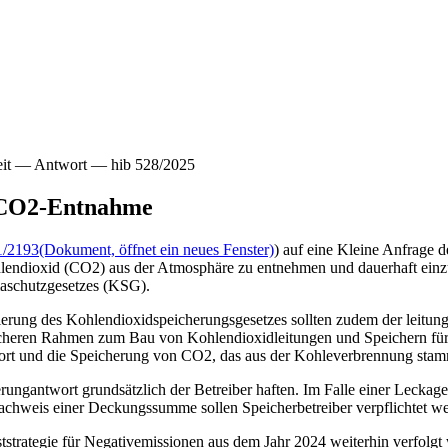
heit — Antwort — hib 528/2025
r CO2-Entnahme
1/2193
(Dokument, öffnet ein neues Fenster)
) auf eine Kleine Anfrage d
hlendioxid (CO2) aus der Atmosphäre zu entnehmen und dauerhaft einzus
maschutzgesetzes (KSG).
ierung des Kohlendioxidspeicherungsgesetzes sollten zudem der leitu
icheren Rahmen zum Bau von Kohlendioxidleitungen und Speichern für 
port und die Speicherung von CO2, das aus der Kohleverbrennung stam
ierungantwort grundsätzlich der Betreiber haften. Im Falle einer Lecka
achweis einer Deckungssumme sollen Speicherbetreiber verpflichtet we
iststrategie für Negativemissionen aus dem Jahr 2024 weiterhin verfolg