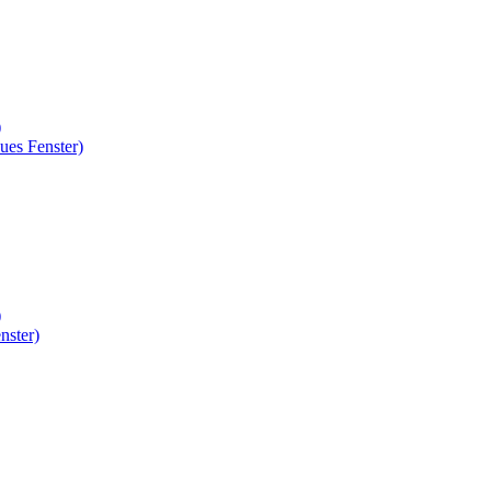
)
ues Fenster)
)
nster)