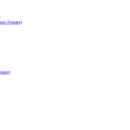
)
ues Fenster)
)
nster)