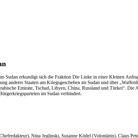
an
 Sudan erkundigt sich die Fraktion Die Linke in einer Kleinen Anfra
gung anderer Staaten am Kriegsgeschehen im Sudan und über „Waffenlie
 Arabische Emirate, Tschad, Libyen, China, Russland und Türkei“. Di
Bürgerkriegsparteien im Sudan verhindert.
 Chefredakteur), Nina Jeglinski,
Susanne Ködel (Volontärin),
Claus Pet