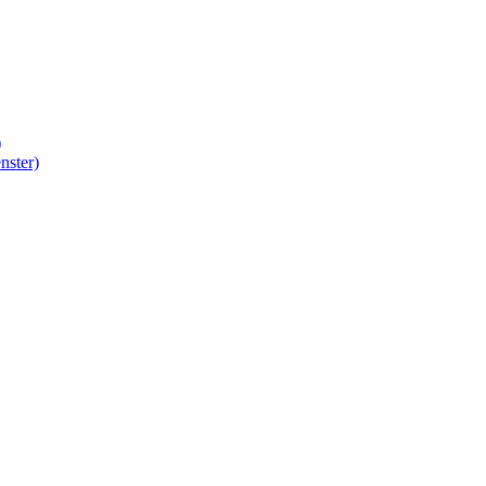
)
nster)