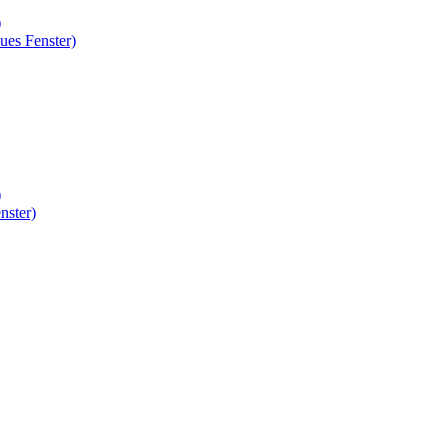
)
ues Fenster)
)
nster)