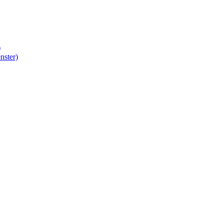
)
nster)