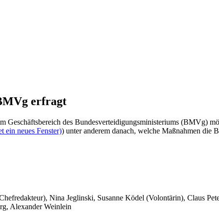
 BMVg erfragt
len im Geschäftsbereich des Bundesverteidigungsministeriums (BMVg) m
t ein neues Fenster)
) unter anderem danach, welche Maßnahmen die Bun
 Chefredakteur), Nina Jeglinski,
Susanne Ködel (Volontärin),
Claus Pet
rg, Alexander Weinlein