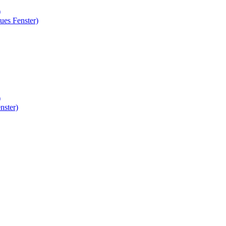
)
ues Fenster)
)
nster)