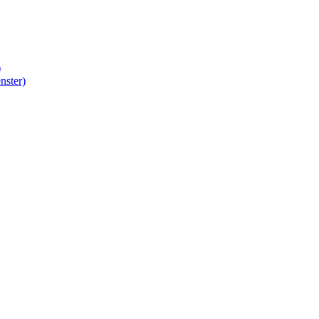
)
nster)