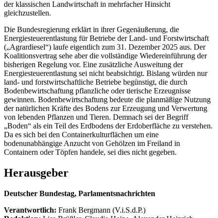
der klassischen Landwirtschaft in mehrfacher Hinsicht
gleichzustellen.
Die Bundesregierung erklärt in ihrer Gegenäußerung, die
Energiesteuerentlastung für Betriebe der Land- und Forstwirtschaft
(„Agrardiesel“) laufe eigentlich zum 31. Dezember 2025 aus. Der
Koalitionsvertrag sehe aber die vollständige Wiedereinführung der
bisherigen Regelung vor. Eine zusätzliche Ausweitung der
Energiesteuerentlastung sei nicht beabsichtigt. Bislang würden nur
land- und forstwirtschaftliche Betriebe begünstigt, die durch
Bodenbewirtschaftung pflanzliche oder tierische Erzeugnisse
gewinnen. Bodenbewirtschaftung bedeute die planmäßige Nutzung
der natürlichen Kräfte des Bodens zur Erzeugung und Verwertung
von lebenden Pflanzen und Tieren. Demnach sei der Begriff
„Boden“ als ein Teil des Erdbodens der Erdoberfläche zu verstehen.
Da es sich bei den Containerkulturflächen um eine
bodenunabhängige Anzucht von Gehölzen im Freiland in
Containern oder Töpfen handele, sei dies nicht gegeben.
Herausgeber
Deutscher Bundestag, Parlamentsnachrichten
Verantwortlich:
Frank Bergmann (V.i.S.d.P.)