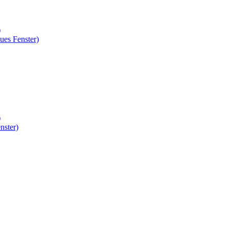
)
ues Fenster)
)
nster)