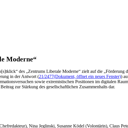
ale Moderne“
[s]tklick“ des „Zentrums Liberale Moderne“ zielt auf die „Förderung 
rung in der Antwort (
21/2477
(Dokument, öffnet ein neues Fenster)
) a
formationsversuchen sowie extremistischen Positionen im digitalen Rau
n Beitrag zur Stärkung des gesellschaftlichen Zusammenhalts dar.
 Chefredakteur), Nina Jeglinski,
Susanne Ködel (Volontärin),
Claus Pet