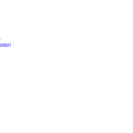
)
nster)