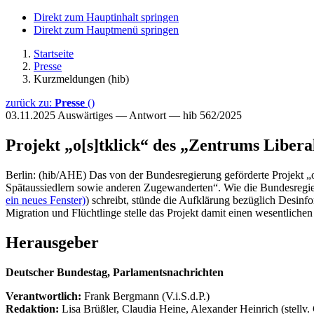
Direkt zum Hauptinhalt springen
Direkt zum Hauptmenü springen
Startseite
Presse
Kurzmeldungen (hib)
zurück zu:
Presse
()
03.11.2025
Auswärtiges — Antwort — hib 562/2025
Projekt „o[s]tklick“ des „Zentrums Liber
Berlin: (hib/AHE) Das von der Bundesregierung geförderte Projekt „o
Spätaussiedlern sowie anderen Zugewanderten“. Wie die Bundesregie
ein neues Fenster)
) schreibt, stünde die Aufklärung bezüglich Desin
Migration und Flüchtlinge stelle das Projekt damit einen wesentliche
Herausgeber
Deutscher Bundestag, Parlamentsnachrichten
Verantwortlich:
Frank Bergmann (V.i.S.d.P.)
Redaktion:
Lisa Brüßler, Claudia Heine, Alexander Heinrich (stellv.