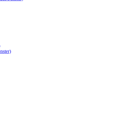
)
nster)