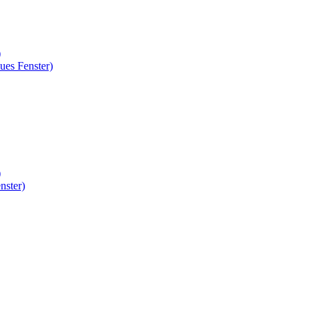
)
ues Fenster)
)
nster)