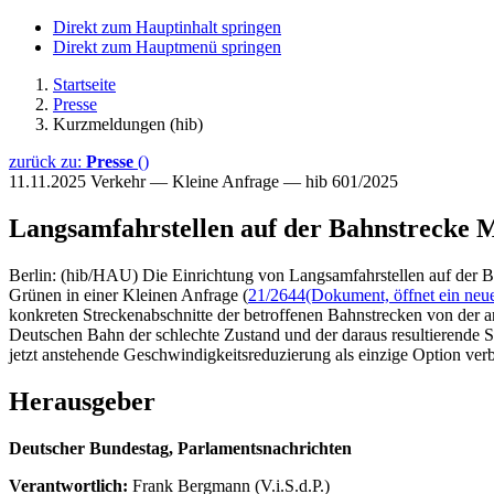
Direkt zum Hauptinhalt springen
Direkt zum Hauptmenü springen
Startseite
Presse
Kurzmeldungen (hib)
zurück zu:
Presse
()
11.11.2025
Verkehr — Kleine Anfrage — hib 601/2025
Langsamfahrstellen auf der Bahnstrecke
Berlin: (hib/HAU) Die Einrichtung von Langsamfahrstellen auf der 
Grünen in einer Kleinen Anfrage (
21/2644
(Dokument, öffnet ein neue
konkreten Streckenabschnitte der betroffenen Bahnstrecken von der 
Deutschen Bahn der schlechte Zustand und der daraus resultierende
jetzt anstehende Geschwindigkeitsreduzierung als einzige Option verble
Herausgeber
Deutscher Bundestag, Parlamentsnachrichten
Verantwortlich:
Frank Bergmann (V.i.S.d.P.)