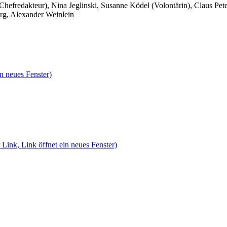
 Chefredakteur), Nina Jeglinski,
Susanne Ködel (Volontärin),
Claus Pet
rg, Alexander Weinlein
n neues Fenster)
 Link, Link öffnet ein neues Fenster)