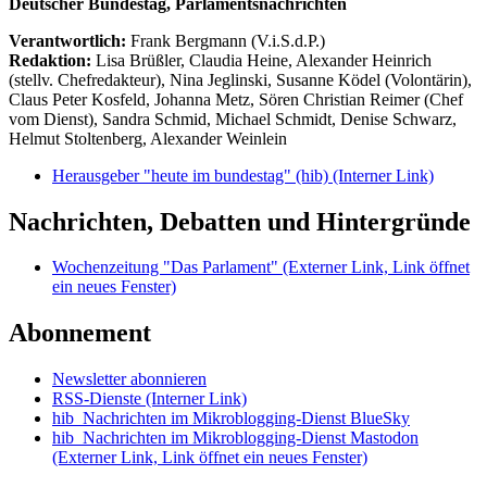
Deutscher Bundestag, Parlamentsnachrichten
Verantwortlich:
Frank Bergmann (V.i.S.d.P.)
Redaktion:
Lisa Brüßler, Claudia Heine, Alexander Heinrich
(stellv. Chefredakteur), Nina Jeglinski,
Susanne Ködel (Volontärin),
Claus Peter Kosfeld, Johanna Metz, Sören Christian Reimer (Chef
vom Dienst), Sandra Schmid, Michael Schmidt, Denise Schwarz,
Helmut Stoltenberg, Alexander Weinlein
Herausgeber "heute im bundestag" (hib)
(Interner Link)
Nachrichten, Debatten und Hintergründe
Wochenzeitung "Das Parlament"
(Externer Link, Link öffnet
ein neues Fenster)
Abonnement
Newsletter abonnieren
RSS-Dienste
(Interner Link)
hib_Nachrichten im Mikroblogging-Dienst BlueSky
hib_Nachrichten im Mikroblogging-Dienst Mastodon
(Externer Link, Link öffnet ein neues Fenster)