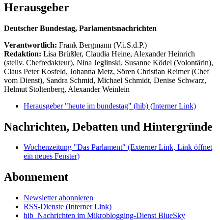
Herausgeber
Deutscher Bundestag, Parlamentsnachrichten
Verantwortlich:
Frank Bergmann (V.i.S.d.P.)
Redaktion:
Lisa Brüßler, Claudia Heine, Alexander Heinrich
(stellv. Chefredakteur), Nina Jeglinski,
Susanne Ködel (Volontärin),
Claus Peter Kosfeld, Johanna Metz, Sören Christian Reimer (Chef
vom Dienst), Sandra Schmid, Michael Schmidt, Denise Schwarz,
Helmut Stoltenberg, Alexander Weinlein
Herausgeber "heute im bundestag" (hib)
(Interner Link)
Nachrichten, Debatten und Hintergründe
Wochenzeitung "Das Parlament"
(Externer Link, Link öffnet
ein neues Fenster)
Abonnement
Newsletter abonnieren
RSS-Dienste
(Interner Link)
hib_Nachrichten im Mikroblogging-Dienst BlueSky