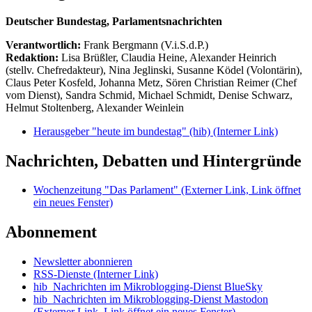
Deutscher Bundestag, Parlamentsnachrichten
Verantwortlich:
Frank Bergmann (V.i.S.d.P.)
Redaktion:
Lisa Brüßler, Claudia Heine, Alexander Heinrich
(stellv. Chefredakteur), Nina Jeglinski,
Susanne Ködel (Volontärin),
Claus Peter Kosfeld, Johanna Metz, Sören Christian Reimer (Chef
vom Dienst), Sandra Schmid, Michael Schmidt, Denise Schwarz,
Helmut Stoltenberg, Alexander Weinlein
Herausgeber "heute im bundestag" (hib)
(Interner Link)
Nachrichten, Debatten und Hintergründe
Wochenzeitung "Das Parlament"
(Externer Link, Link öffnet
ein neues Fenster)
Abonnement
Newsletter abonnieren
RSS-Dienste
(Interner Link)
hib_Nachrichten im Mikroblogging-Dienst BlueSky
hib_Nachrichten im Mikroblogging-Dienst Mastodon
(Externer Link, Link öffnet ein neues Fenster)