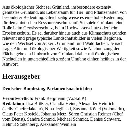
Aus ökologischer Sicht sei Grünland, insbesondere extensiv
genutztes Grünland, als Lebensraum für Tier- und Pflanzenarten von
besonderer Bedeutung. Gleichzeitig weise es eine hohe Bedeutung
für den abiotischen Ressourcenschutz auf. So spiele Grünland eine
Rolle beim Gewässerschutz, beim Hochwasserschutz oder beim
Erosionsschutz. Es sei darüber hinaus auch aus Klimaschutzgründen
relevant und präge typische Landschaftsbilder in vielen Regionen,
wie den Wechsel von Acker-, Grünland- und Waldflächen. Je nach
Lage, Alter und ökologischer Wertigkeit sowie Nachnutzung der
Fläche gehe ein Umbruch von Grünland daher mit ökologischen
Nachteilen in unterschiedlich großem Umfang einher, heißt es in der
Antwort.
Herausgeber
Deutscher Bundestag, Parlamentsnachrichten
Verantwortlich:
Frank Bergmann (V.i.S.d.P.)
Redaktion:
Lisa Brüßler, Claudia Heine, Alexander Heinrich
(stellv. Chefredakteur), Nina Jeglinski,
Susanne Ködel (Volontärin),
Claus Peter Kosfeld, Johanna Metz, Sören Christian Reimer (Chef
vom Dienst), Sandra Schmid, Michael Schmidt, Denise Schwarz,
Helmut Stoltenberg, Alexander Weinlein