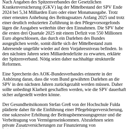
Nach Angaben des Spitzenverbandes der Gesetzlichen
Krankenversicherung (GKV) lag der Mittelbestand der SPV Ende
2024 bei 5,34 Milliarden Euro oder einer Monatsausgabe. Trotz
einer erneuten Anhebung des Beitragssatzes Anfang 2025 und trotz
einer deutlich reduzierten Zuführung in den Pflegevorsorgefonds
lägen die Ausgaben weiterhin über den Einnahmen. Die SPV habe
die ersten drei Quartale 2025 mit einem Defizit von 550 Millionen
Euro abgeschlossen, das durch ein Darlehen des Bundes
ausgeglichen werde, somit dürfte sich der Mittelbestand zum
Jahresende ungefähr wieder auf dem Vorjahresniveau befinden. In
den nächsten Jahren seien Milliardendefizite zu erwarten, erklärte
der Spitzenverband. Nötig seien daher nachhaltige strukturelle
Reformen.
Eine Sprecherin des AOK-Bundesverbandes erinnerte in der
Anhörung daran, dass die vom Bund gewährten Darlehen an die
SPV in den nächsten Jahren zurückgezahlt werden müssen. Daher
sollte unbedingt Klarheit geschaffen werden, wie die SPV dauerhaft
sicher aufgestellt werden könne.
Der Gesundheitsökonom Stefan Greß von der Hochschule Fulda
plädierte daher für die Einführung einer Pflegebürgerversicherung,
eine sukzessive Erhöhung der Beitragsbemessungsgrenze und die
Verbeitragung von Vermögenseinkommen. Abzulehnen seien
private Zusatzversicherungen zur Finanzierung von