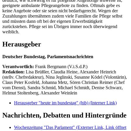
deutlich, wie schwierig es für pflegende Angehörige teilweise ist,
geeignete ambulante Pflegeangebote zu finden. Oftmals gebe es
keine Angebote oder sie seien nicht bedarfsgerecht. Wegen der
Zuzahlungen übernähmen zudem viele Familien die Pflege selbst
und müssten dann oft bei der eigenen Erwerbstätigkeit
zurückstehen. Pflege sei im Übrigen immer noch überwiegend
weiblich.
Herausgeber
Deutscher Bundestag, Parlamentsnachrichten
Verantwortlich:
Frank Bergmann (V.i.S.d.P.)
Redaktion:
Lisa Brüßler, Claudia Heine, Alexander Heinrich
(stellv. Chefredakteur), Nina Jeglinski,
Susanne Ködel (Volontärin),
Claus Peter Kosfeld, Johanna Metz, Sören Christian Reimer (Chef
vom Dienst), Sandra Schmid, Michael Schmidt, Denise Schwarz,
Helmut Stoltenberg, Alexander Weinlein
Herausgeber "heute im bundestag" (hib)
(Interner Link)
Nachrichten, Debatten und Hintergründe
Wochenzeitung "Das Parlament"
(Externer Link, Link öffnet