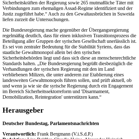
Sicherheitskräften der Regierung sowie 265 mutmaßliche Täter mit
Verbindungen zum ehemaligen Assad-Regime identifiziert und der
Justiz zugeführt habe.“ Auch zu den Gewaltausbrüchen in Suweida
liefen zurzeit die Untersuchungen.
Die Bundesregierung mache gegenüber der Übergangsregierung
regelmäßig deutlich, dass für einen inklusiven Transitionsprozess die
Beteiligung aller Gruppen der syrischen Gesellschaft unerlässlich ist.
Es sei von zentraler Bedeutung für die Stabilität Syriens, dass das
staatliche Gewaltmonopol allein bei den syrischen
Sicherheitsbehörden liegt und dass sich diese an menschenrechtliche
Standards halten. „Die Bundesregierung begrüßt diesbezüglich die
Verhandlungen der syrischen Regierung mit den im Land
verbliebenen Milizen, die unter anderem zur Etablierung eines
landesweiten Gewaltmonopols führen sollen, und prüft aktuell, ob
und wenn ja wie sie die syrische Regierung durch ein Engagement
im Bereich Sicherheitssektorreform und 'Disarmament,
Demobilization, Reintegration' unterstützen kann.“
Herausgeber
Deutscher Bundestag, Parlamentsnachrichten
Verantwortlich:
Frank Bergmann (V.i.S.d.P.)