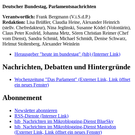
Deutscher Bundestag, Parlamentsnachrichten
Verantwortlich:
Frank Bergmann (V.i.S.d.P.)
Redaktion:
Lisa Brüßler, Claudia Heine, Alexander Heinrich
(stellv. Chefredakteur), Nina Jeglinski,
Susanne Ködel (Volontärin),
Claus Peter Kosfeld, Johanna Metz, Sören Christian Reimer (Chef
vom Dienst), Sandra Schmid, Michael Schmidt, Denise Schwarz,
Helmut Stoltenberg, Alexander Weinlein
Herausgeber "heute im bundestag" (hib)
(Interner Link)
Nachrichten, Debatten und Hintergründe
Wochenzeitung "Das Parlament"
(Externer Link, Link öffnet
ein neues Fenster)
Abonnement
Newsletter abonnieren
RSS-Dienste
(Interner Link)
hib_Nachrichten im Mikroblogging-Dienst BlueSky
hib_Nachrichten im Mikroblogging-Dienst Mastodon
(Externer Link, Link öffnet ein neues Fenster)