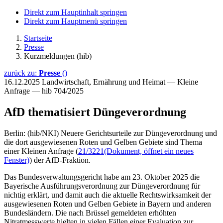
Direkt zum Hauptinhalt springen
Direkt zum Hauptmenü springen
Startseite
Presse
Kurzmeldungen (hib)
zurück zu:
Presse
()
16.12.2025
Landwirtschaft, Ernährung und Heimat — Kleine
Anfrage — hib 704/2025
AfD thematisiert Düngeverordnung
Berlin: (hib/NKI) Neuere Gerichtsurteile zur Düngeverordnung und
die dort ausgewiesenen Roten und Gelben Gebiete sind Thema
einer Kleinen Anfrage (
21/3221
(Dokument, öffnet ein neues
Fenster)
) der AfD-Fraktion.
Das Bundesverwaltungsgericht habe am 23. Oktober 2025 die
Bayerische Ausführungsverordnung zur Düngeverordnung für
nichtig erklärt, und damit auch die aktuelle Rechtswirksamkeit der
ausgewiesenen Roten und Gelben Gebiete in Bayern und anderen
Bundesländern. Die nach Brüssel gemeldeten erhöhten
Nitratmesswerte hielten in vielen Fällen einer Evaluation zur