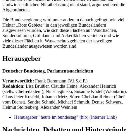
landwirtschaftlichen Nitratbelastung nicht stand, argumentieren die
Abgeordneten.
Die Bundesregierung wird unter anderem danach gefragt, wie viel
Hektar „Rote Gebiete“ in den jeweiligen Bundesländern
ausgewiesen wurden, wie sich diese Flächen auf Waldflächen,
Sonderkulturen, Grünland- und Ackerflächen verteilen und wie
viele dieser Flächen in Wasserschutzgebieten der jeweiligen
Bundesländer ausgewiesen worden sind.
Herausgeber
Deutscher Bundestag, Parlamentsnachrichten
Verantwortlich:
Frank Bergmann (V.i.S.d.P.)
Redaktion:
Lisa Brüßler, Claudia Heine, Alexander Heinrich
(stellv. Chefredakteur), Nina Jeglinski,
Susanne Ködel (Volontärin),
Claus Peter Kosfeld, Johanna Metz, Sören Christian Reimer (Chef
vom Dienst), Sandra Schmid, Michael Schmidt, Denise Schwarz,
Helmut Stoltenberg, Alexander Weinlein
Herausgeber "heute im bundestag" (hib)
(Interner Link)
Nachrichten, Debatten und Hintergründe