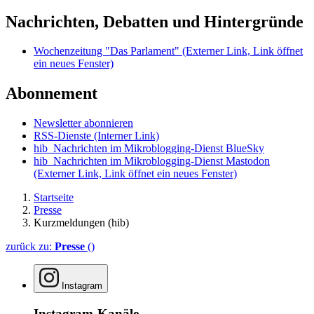
Nachrichten, Debatten und Hintergründe
Wochenzeitung "Das Parlament"
(Externer Link, Link öffnet
ein neues Fenster)
Abonnement
Newsletter abonnieren
RSS-Dienste
(Interner Link)
hib_Nachrichten im Mikroblogging-Dienst BlueSky
hib_Nachrichten im Mikroblogging-Dienst Mastodon
(Externer Link, Link öffnet ein neues Fenster)
Startseite
Presse
Kurzmeldungen (hib)
zurück zu:
Presse
()
Instagram
Instagram-Kanäle