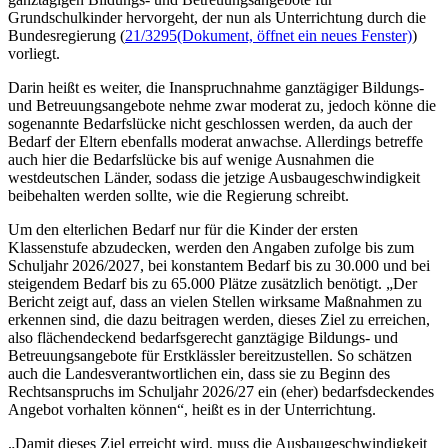
Grundschulkinder hervorgeht, der nun als Unterrichtung durch die
Bundesregierung (
21/3295
(Dokument, öffnet ein neues Fenster)
)
vorliegt.
Darin heißt es weiter, die Inanspruchnahme ganztägiger Bildungs-
und Betreuungsangebote nehme zwar moderat zu, jedoch könne die
sogenannte Bedarfslücke nicht geschlossen werden, da auch der
Bedarf der Eltern ebenfalls moderat anwachse. Allerdings betreffe
auch hier die Bedarfslücke bis auf wenige Ausnahmen die
westdeutschen Länder, sodass die jetzige Ausbaugeschwindigkeit
beibehalten werden sollte, wie die Regierung schreibt.
Um den elterlichen Bedarf nur für die Kinder der ersten
Klassenstufe abzudecken, werden den Angaben zufolge bis zum
Schuljahr 2026/2027, bei konstantem Bedarf bis zu 30.000 und bei
steigendem Bedarf bis zu 65.000 Plätze zusätzlich benötigt. „Der
Bericht zeigt auf, dass an vielen Stellen wirksame Maßnahmen zu
erkennen sind, die dazu beitragen werden, dieses Ziel zu erreichen,
also flächendeckend bedarfsgerecht ganztägige Bildungs- und
Betreuungsangebote für Erstklässler bereitzustellen. So schätzen
auch die Landesverantwortlichen ein, dass sie zu Beginn des
Rechtsanspruchs im Schuljahr 2026/27 ein (eher) bedarfsdeckendes
Angebot vorhalten können“, heißt es in der Unterrichtung.
„Damit dieses Ziel erreicht wird, muss die Ausbaugeschwindigkeit