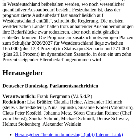
in Westdeutschland beibehalten werden, wo noch wesentlicher
quantitativer Ausbaubedarf besteht. Festzuhalten ist, dass der
prognostizierte Ausbaubedarf fast ausschließlich auf
Westdeutschland entfällt“, schreibt die Regierung. Die meisten
westdeutschen Länder hätten trotz anhaltender Ausbaubemühungen
ihre Bedarfslücke zwar reduzieren, aber noch nicht gänzlich
schließen können. Die Prognose an zusätzlich notwendigen Plätzen
zum Schuljahr 2026/2027 für Westdeutschland liege zwischen
165.000 (plus 12,3 Prozent) im Status-quo-Szenario und 271.000
(plus 20,1 Prozent) im dynamischen Szenario, in dem ein um zehn
Prozent steigender Elternbedarf angenommen wird.
Herausgeber
Deutscher Bundestag, Parlamentsnachrichten
Verantwortlich:
Frank Bergmann (V.i.S.d.P.)
Redaktion:
Lisa Brüßler, Claudia Heine, Alexander Heinrich
(stellv. Chefredakteur), Nina Jeglinski,
Susanne Ködel (Volontärin),
Claus Peter Kosfeld, Johanna Metz, Sören Christian Reimer (Chef
vom Dienst), Sandra Schmid, Michael Schmidt, Denise Schwarz,
Helmut Stoltenberg, Alexander Weinlein
Herausgeber "heute im bundestag" (hib)
(Interner Link)