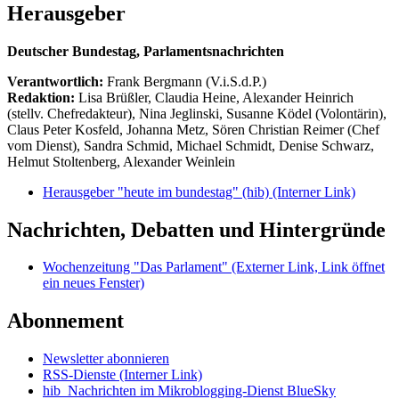
Herausgeber
Deutscher Bundestag, Parlamentsnachrichten
Verantwortlich:
Frank Bergmann (V.i.S.d.P.)
Redaktion:
Lisa Brüßler, Claudia Heine, Alexander Heinrich
(stellv. Chefredakteur), Nina Jeglinski,
Susanne Ködel (Volontärin),
Claus Peter Kosfeld, Johanna Metz, Sören Christian Reimer (Chef
vom Dienst), Sandra Schmid, Michael Schmidt, Denise Schwarz,
Helmut Stoltenberg, Alexander Weinlein
Herausgeber "heute im bundestag" (hib)
(Interner Link)
Nachrichten, Debatten und Hintergründe
Wochenzeitung "Das Parlament"
(Externer Link, Link öffnet
ein neues Fenster)
Abonnement
Newsletter abonnieren
RSS-Dienste
(Interner Link)
hib_Nachrichten im Mikroblogging-Dienst BlueSky