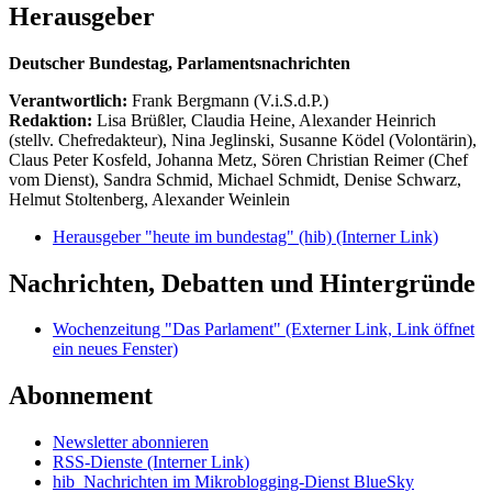
Herausgeber
Deutscher Bundestag, Parlamentsnachrichten
Verantwortlich:
Frank Bergmann (V.i.S.d.P.)
Redaktion:
Lisa Brüßler, Claudia Heine, Alexander Heinrich
(stellv. Chefredakteur), Nina Jeglinski,
Susanne Ködel (Volontärin),
Claus Peter Kosfeld, Johanna Metz, Sören Christian Reimer (Chef
vom Dienst), Sandra Schmid, Michael Schmidt, Denise Schwarz,
Helmut Stoltenberg, Alexander Weinlein
Herausgeber "heute im bundestag" (hib)
(Interner Link)
Nachrichten, Debatten und Hintergründe
Wochenzeitung "Das Parlament"
(Externer Link, Link öffnet
ein neues Fenster)
Abonnement
Newsletter abonnieren
RSS-Dienste
(Interner Link)
hib_Nachrichten im Mikroblogging-Dienst BlueSky