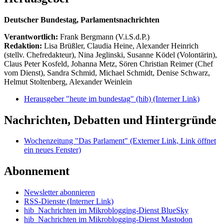
Deutscher Bundestag, Parlamentsnachrichten
Verantwortlich:
Frank Bergmann (V.i.S.d.P.)
Redaktion:
Lisa Brüßler, Claudia Heine, Alexander Heinrich
(stellv. Chefredakteur), Nina Jeglinski,
Susanne Ködel (Volontärin),
Claus Peter Kosfeld, Johanna Metz, Sören Christian Reimer (Chef
vom Dienst), Sandra Schmid, Michael Schmidt, Denise Schwarz,
Helmut Stoltenberg, Alexander Weinlein
Herausgeber "heute im bundestag" (hib)
(Interner Link)
Nachrichten, Debatten und Hintergründe
Wochenzeitung "Das Parlament"
(Externer Link, Link öffnet
ein neues Fenster)
Abonnement
Newsletter abonnieren
RSS-Dienste
(Interner Link)
hib_Nachrichten im Mikroblogging-Dienst BlueSky
hib_Nachrichten im Mikroblogging-Dienst Mastodon