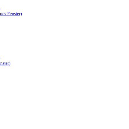
)
ues Fenster)
)
nster)