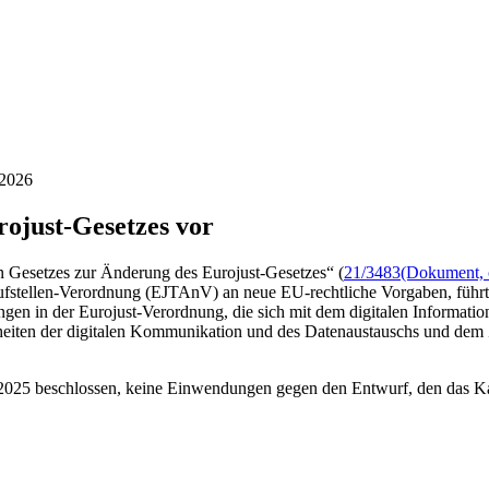
/2026
ojust-Gesetzes vor
n Gesetzes zur Änderung des Eurojust-Gesetzes“ (
21/3483
(Dokument, ö
ufstellen-Verordnung (EJTAnV) an neue EU-rechtliche Vorgaben, führt 
n in der Eurojust-Verordnung, die sich mit dem digitalen Information
heiten der digitalen Kommunikation und des Datenaustauschs und dem 
2025 beschlossen, keine Einwendungen gegen den Entwurf, den das Kabi