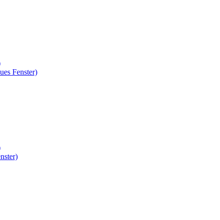
)
ues Fenster)
)
nster)