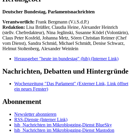
Deutscher Bundestag, Parlamentsnachrichten
Verantwortlich:
Frank Bergmann (V.i.S.d.P.)
Redaktion:
Lisa Brüßler, Claudia Heine, Alexander Heinrich
(stellv. Chefredakteur), Nina Jeglinski,
Susanne Ködel (Volontärin),
Claus Peter Kosfeld, Johanna Metz, Sören Christian Reimer (Chef
vom Dienst), Sandra Schmid, Michael Schmidt, Denise Schwarz,
Helmut Stoltenberg, Alexander Weinlein
Herausgeber "heute im bundestag" (hib)
(Interner Link)
Nachrichten, Debatten und Hintergründe
Wochenzeitung "Das Parlament"
(Externer Link, Link öffnet
ein neues Fenster)
Abonnement
Newsletter abonnieren
RSS-Dienste
(Interner Link)
hib_Nachrichten im Mikroblogging-Dienst BlueSky
hib_Nachrichten im Mikroblogging-Dienst Mastodon