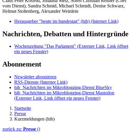
Claus Peter Kosfeld, Johanna Metz, Sören Christian Reimer (Chef
vom Dienst), Sandra Schmid, Michael Schmidt, Denise Schwarz,
Helmut Stoltenberg, Alexander Weinlein
Herausgeber "heute im bundestag" (hib)
(Interner Link)
Nachrichten, Debatten und Hintergründe
Wochenzeitung "Das Parlament"
(Externer Link, Link öffnet
ein neues Fenster)
Abonnement
Newsletter abonnieren
RSS-Dienste
(Interner Link)
hib_Nachrichten im Mikroblogging-Dienst BlueSky
hib_Nachrichten im Mikroblogging-Dienst Mastodon
(Externer Link, Link öffnet ein neues Fenster)
Startseite
Presse
Kurzmeldungen (hib)
zurück zu:
Presse
()