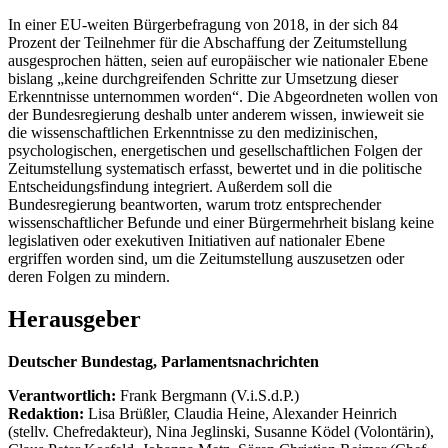
In einer EU-weiten Bürgerbefragung von 2018, in der sich 84
Prozent der Teilnehmer für die Abschaffung der Zeitumstellung
ausgesprochen hätten, seien auf europäischer wie nationaler Ebene
bislang „keine durchgreifenden Schritte zur Umsetzung dieser
Erkenntnisse unternommen worden“. Die Abgeordneten wollen von
der Bundesregierung deshalb unter anderem wissen, inwieweit sie
die wissenschaftlichen Erkenntnisse zu den medizinischen,
psychologischen, energetischen und gesellschaftlichen Folgen der
Zeitumstellung systematisch erfasst, bewertet und in die politische
Entscheidungsfindung integriert. Außerdem soll die
Bundesregierung beantworten, warum trotz entsprechender
wissenschaftlicher Befunde und einer Bürgermehrheit bislang keine
legislativen oder exekutiven Initiativen auf nationaler Ebene
ergriffen worden sind, um die Zeitumstellung auszusetzen oder
deren Folgen zu mindern.
Herausgeber
Deutscher Bundestag, Parlamentsnachrichten
Verantwortlich:
Frank Bergmann (V.i.S.d.P.)
Redaktion:
Lisa Brüßler, Claudia Heine, Alexander Heinrich
(stellv. Chefredakteur), Nina Jeglinski,
Susanne Ködel (Volontärin),